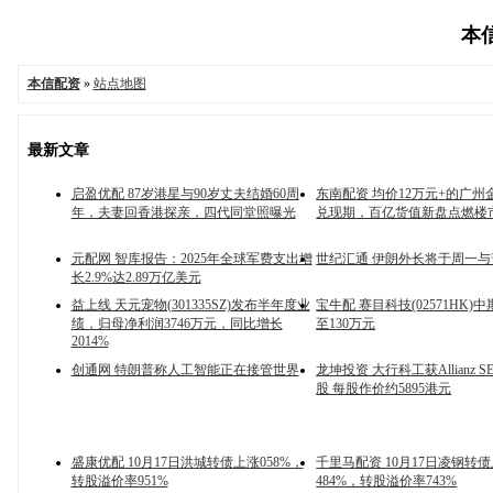
本信
本信配资
»
站点地图
最新文章
启盈优配 87岁港星与90岁丈夫结婚60周
东南配资 均价12万元+的广州
年，夫妻回香港探亲，四代同堂照曝光
兑现期，百亿货值新盘点燃楼市
元配网 智库报告：2025年全球军费支出增
世纪汇通 伊朗外长将于周一
长2.9%达2.89万亿美元
益上线 天元宠物(301335SZ)发布半年度业
宝牛配 赛目科技(02571HK)
绩，归母净利润3746万元，同比增长
至130万元
2014%
创通网 特朗普称人工智能正在接管世界
龙坤投资 大行科工获Allianz S
股 每股作价约5895港元
盛康优配 10月17日洪城转债上涨058%，
千里马配资 10月17日凌钢转
转股溢价率951%
484%，转股溢价率743%