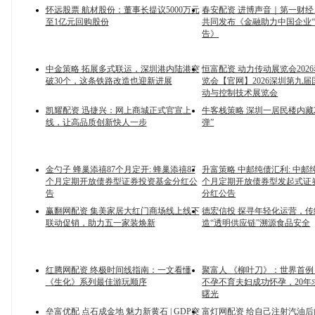
怀远股票 航材股份：董事长提议5000万元
春安配资 进博声音｜第一财
至1亿元回购股份
共同发布《金融助力中国企业“
告》
中金策略 拓展多式联运，深圳港内陆港突
恒富配资 动力传动展览会202
破30个，这条铁路改造也迎新进展
览会【官网】2026深圳第九
动与控制技术展览会
凯耀配资 迅捷兴：网上商城正式官宣上
牛客栈策略 深圳一居民楼内藏
线，让高品质创新快人一步
弹”
金勺子 蜂巢添禧87个月定开: 蜂巢添禧87
升富策略 中邮纯债汇利: 中邮
个月定期开放债券型证券投资基金分红公
个月定期开放债券型发起式证
告
分红公告
赢翻网配资 集美家居大红门商场线上线下
德宏信投 探寻年轻化运营，
联动促销，助力五一家装焕新
造“透明供应链”溯源食品安全
红腾网配资 终极时间线指南：一文看懂
聚富人 《柳叶刀》：世界首例！
《生化》系列最佳游玩顺序
不孕不育夫妇成功怀孕，20年
曙光
垒富优配 点石成金地 魅力新黄石 | GDP突
富灯网配资 给自己注射汽油