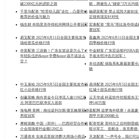
破2300亿元的进阶之路
赔，两被告人“碰瓷”3万元均
千里马配资 “吃苦幼儿园”走红，凸显劳动
融易富配资 禁止诋毁大龄妇
教育的价值与魅力
定很有现实针对性
钱生财 布勃里克夺得杭州网球公开赛冠军
宏泰配资 “黑马”塔比洛夺得
赛冠军
易宝配资 2025年6月11日全国主要批发市
盈鑫惠 2025年6月11日全国
场哈密瓜价格行情
四季柚价格行情
垒富配资 三连败！广东女篮这是怎么了？
中金财富 广东宏远签约NBA
年轻队伍的&quot;学费&quot;该不该这么
手崔永熙冲击总冠军！
交？
本信选配 保险系私募最新重
晓
中玉束哈 2025年9月5日全国主要批发市场
鼎泽配资 2025年9月5日全国
红小豆价格行情
红城十甜瓜价格行情
创赢策略 南向资金今日净流入逾119亿港
云天华成 科蓝软件控股股东
元 阿里巴巴获净买入居前
押140万股
海龟网 美网：格拉诺列尔斯/塞瓦略斯获得
盈配网 追梦海外联赛！余嘉
男双冠军
西甲月薪2000欧元
摩根策酪 中国（郑州）—巴西经贸合作推
配资世家 英特尔之后特朗普
介会现场签约金额120亿元
暗示军工、造船业，洛克希德
万通资本 实体店里探消费|大商场小商店
天龙配资 “一声号令，我们可