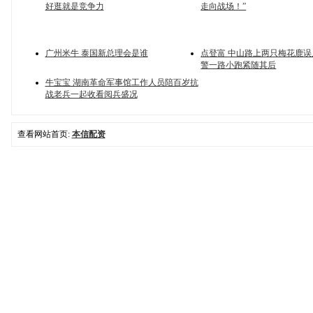
好逛就是竞争力
走向战场！”
广州米牛 泰国新总理会是谁
点登富 中山路上两只梅花鹿
警一路小跑紧随其后
牛宝宝 湖南革命军事馆工作人员陪百岁抗
战老兵一起收看阅兵盛况
查看网站首页:
本信配资